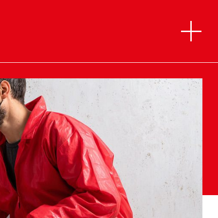
add
Beratung vor Ort
g
n