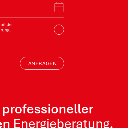
mit der
ärung,
ANFRAGEN
professioneller
len
Energieberatung
.