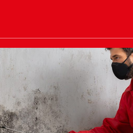
tungen
 und Konzeption
Bemusterung und 
beiten und Renovierung
Tapezieren
ierung
Stuckwerk
elbehandlung
Graffitibeseitigun
nreinigung
Fassadenarbeite
rlegung
Trockenbau