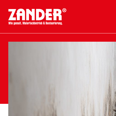
Gewerbe
Leis
Privat
Planung
Malerar
Über uns
Restaur
Jobs
Schimm
Fassade
Ausbildung
Bodenve