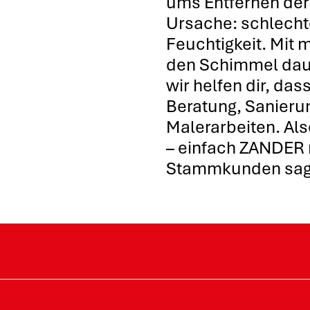
ums Entfernen der
Ursache: schlech
Feuchtigkeit. Mit 
den Schimmel daue
wir helfen dir, das
Beratung, Sanieru
Malerarbeiten. Als
– einfach ZANDER 
Stammkunden sage