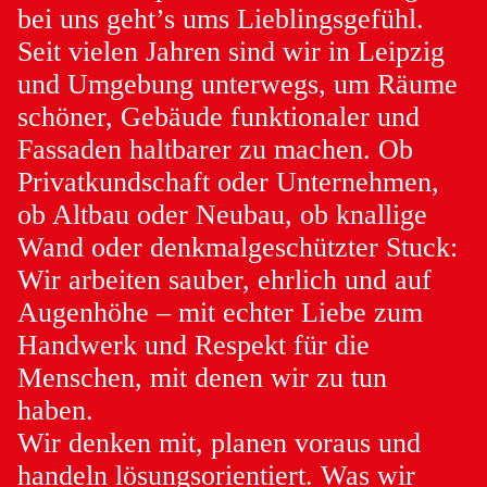
Malerarbeiten und Renovierung
bei uns geht’s ums Lieblingsgefühl.
Tapezieren
Seit vielen Jahren sind wir in Leipzig
Restaurierung
und Umgebung unterwegs, um Räume
Stuckwerk
schöner, Gebäude funktionaler und
Schimmelbehandlung
Fassaden haltbarer zu machen. Ob
Graffitibeseitigung
Fassadenreinigung
Privatkundschaft oder Unternehmen,
Fassadenarbeiten
ob Altbau oder Neubau, ob knallige
Bodenverlegung
Wand oder denkmalgeschützter Stuck:
Trockenbau
Wir arbeiten sauber, ehrlich und auf
Augenhöhe – mit echter Liebe zum
Handwerk und Respekt für die
Menschen, mit denen wir zu tun
haben.
Wir denken mit, planen voraus und
handeln lösungsorientiert. Was wir