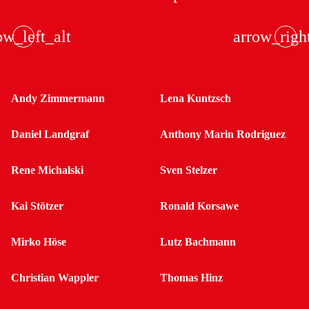
ow_left_alt
arrow_righ
Andy Zimmermann
Lena Kuntzsch
Daniel Landgraf
Anthony Marin Rodriguez
Rene Michalski
Sven Stelzer
Kai Stötzer
Ronald Korsawe
Mirko Höse
Lutz Bachmann
Christian Wappler
Thomas Hinz