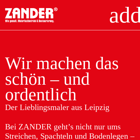
ad
Gewerbe
Privat
Wir machen das
Über uns
schön – und
Jobs
ordentlich
Ausbildung
Leistungen
Der Lieblingsmaler aus Leipzig
Bei ZANDER geht’s nicht nur ums
Planung und Konzeption
Bemusterung und Beratung vor Ort
Streichen, Spachteln und Bodenlegen –