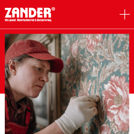
ad
Gewerbe
Privat
Über uns
Jobs
Ausbildung
Leistungen
Planung und Konzeption
Bemusterung und Beratung vor Ort