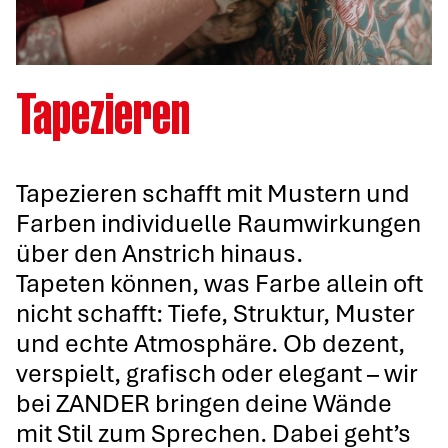
Malerarbeiten und Renovierung
Tapezieren
Restaurierung
Stuckwerk
Tapezieren
Schimmelbehandlung
Graffitibeseitigung
Fassadenreinigung
Fassadenarbeiten
Tapezieren schafft mit Mustern und
Bodenverlegung
Farben individuelle Raumwirkungen
Trockenbau
über den Anstrich hinaus.
Tapeten können, was Farbe allein oft
nicht schafft: Tiefe, Struktur, Muster
und echte Atmosphäre. Ob dezent,
verspielt, grafisch oder elegant – wir
bei ZANDER bringen deine Wände
mit Stil zum Sprechen. Dabei geht’s