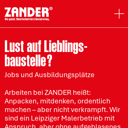
ad
Gewerbe
Privat
Lust auf Lieblings­
baustelle?
Über uns
Jobs
Jobs und Ausbildungsplätze
Ausbildung
Arbeiten bei ZANDER heißt:
Leistungen
Anpacken, mitdenken, ordentlich
machen – aber nicht verkrampft. Wir
Planung und Konzeption
sind ein Leipziger Malerbetrieb mit
Bemusterung und Beratung vor Ort
Anspruch, aber ohne aufgeblasenes