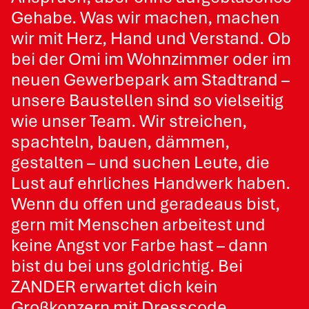
Malerarbeiten und Renovierung
Gehabe. Was wir machen, machen
Tapezieren
wir mit Herz, Hand und Verstand. Ob
Restaurierung
bei der Omi im Wohnzimmer oder im
Stuckwerk
Schimmelbehandlung
neuen Gewerbepark am Stadtrand –
Graffitibeseitigung
unsere Baustellen sind so vielseitig
Fassadenreinigung
wie unser Team. Wir streichen,
Fassadenarbeiten
spachteln, bauen, dämmen,
Bodenverlegung
gestalten – und suchen Leute, die
Trockenbau
Lust auf ehrliches Handwerk haben.
Wenn du offen und geradeaus bist,
gern mit Menschen arbeitest und
keine Angst vor Farbe hast – dann
bist du bei uns goldrichtig. Bei
ZANDER erwartet dich kein
Großkonzern mit Dresscode,